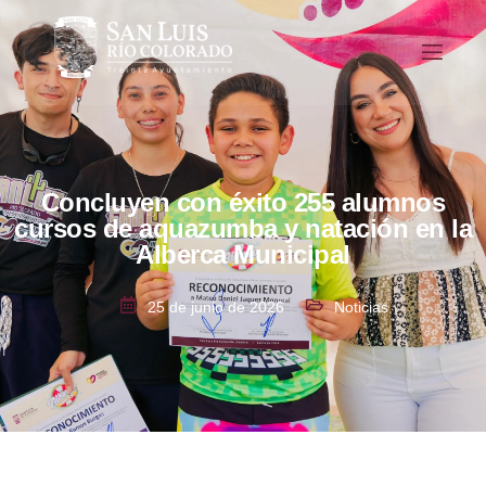
Concluyen con éxito 255 alumnos
cursos de aquazumba y natación en la
Alberca Municipal
25 de junio de 2026
Noticias