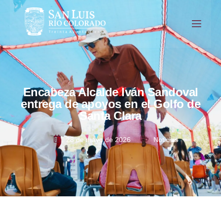
Encabeza Alcalde Iván Sandoval
entrega de apoyos en el Golfo de
Santa Clara
28 de mayo de 2026
Noticias