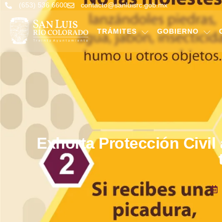
(653) 536 6600
contacto@sanluisrc.gob.mx
TRÁMITES
GOBIERNO
Exhorta Protección Civil