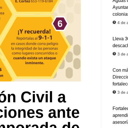
Aguas c
Ayuntam
colonia
4 de 
Lleva 
descach
3 de 
Con más
Direcci
fortale
n Civil a
3 de 
ciones ante
Fortale
aprendi
mporada de
asesorí