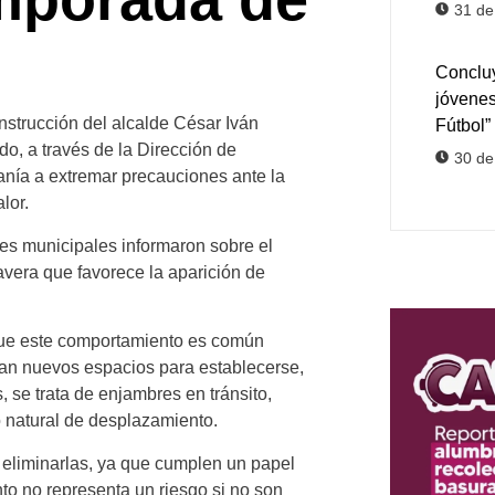
31 de
Concluy
jóvene
nstrucción del alcalde César Iván
Fútbol”
, a través de la Dirección de
30 de
anía a extremar precauciones ante la
lor.
des municipales informaron sobre el
avera que favorece la aparición de
 que este comportamiento es común
can nuevos espacios para establecerse,
 se trata de enjambres en tránsito,
 natural de desplazamiento.
ar eliminarlas, ya que cumplen un papel
to no representa un riesgo si no son