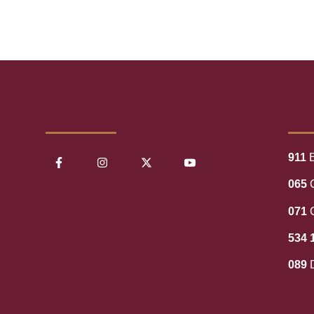
911
E
065
C
071
534 
089
D