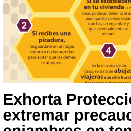
Exhorta Protecció
extremar precau
enjambres en te