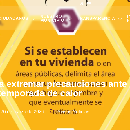
NUESTRO
I
CIUDADANOS
TRANSPARENCIA
MUNICIPIO
F
 a extremar precauciones ante
temporada de calor
26 de marzo de 2026
Avisos
,
Noticias