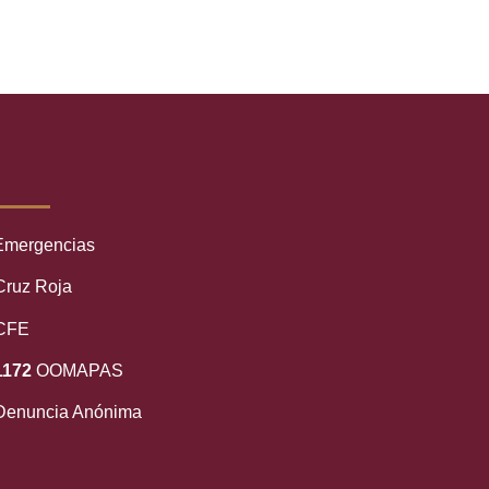
mergencias
ruz Roja
CFE
1172
OOMAPAS
enuncia Anónima