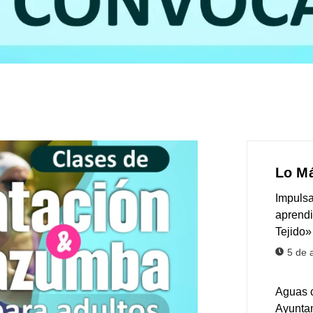
Lo Má
Impulsa
aprendi
Tejido»
5 de 
Aguas c
Ayuntam