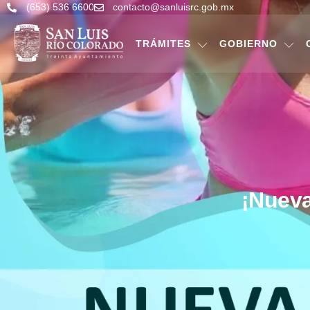
(653) 536 6600
contacto@sanluisrc.gob.mx
TRÁMITES
GOBIERNO
¡Nueva