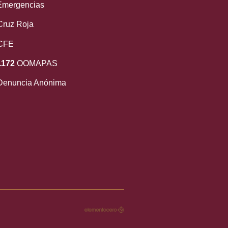
mergencias
ruz Roja
CFE
1172
OOMAPAS
enuncia Anónima