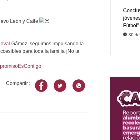
Concluy
jóvene
Nuevo León y Calle
Fútbol”
30 de
doval
Gámez, seguimos impulsando la
ccesibles para toda la familia ¡No te
promisoEsContigo
Compartir :