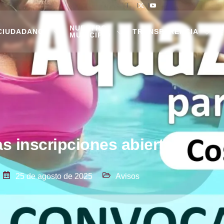
NUESTRO
I
CIUDADANOS
TRANSPARENCIA
MUNICIPIO
F
s inscripciones abiertas!
25 de agosto de 2025
Avisos