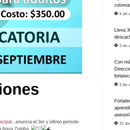
colonia
4 de 
Lleva 
descach
3 de 
Con más
Direcci
fortale
iones
3 de 
Fortale
aprendi
asesorí
icipal
, anuncia el 3er y último periodo
31 de
omo Aqua Zumba.