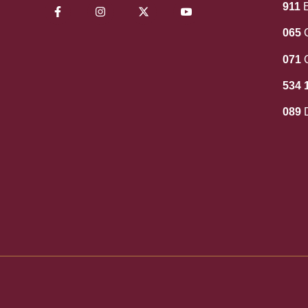
911
E
065
C
071
534 
089
D