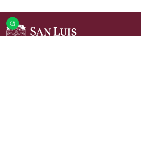
Hagamos Que Suceda Por Amor a San Luis
Av. Miguel Hidalgo y Costilla y Calle Cuarta.
(653) 536 6600
contacto@sanluisrc.gob.mx