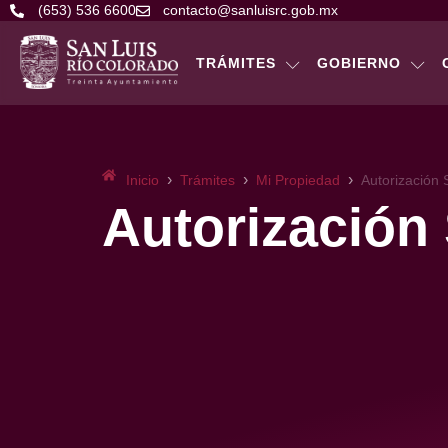
(653) 536 6600
contacto@sanluisrc.gob.mx
TRÁMITES
GOBIERNO
›
›
›
Inicio
Trámites
Mi Propiedad
Autorización 
Autorización