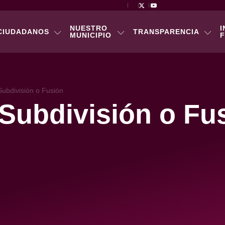
NUESTRO
I
CIUDADANOS
TRANSPARENCIA
MUNICIPIO
F
Subdivisión o Fusión
 Subdivisión o Fu