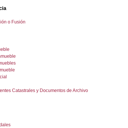
cia
sión o Fusión
ueble
Inmueble
nmuebles
nmueble
cial
dentes Catastrales y Documentos de Archivo
idales