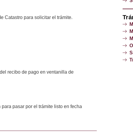
S
Trá
Catastro para solicitar el trámite.
M
M
M
O
S
T
 del recibo de pago en ventanilla de
 para pasar por el trámite listo en fecha