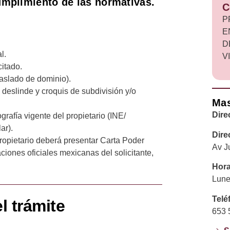
umplimiento de las normativas.
C
P
E
D
l.
V
itado.
aslado de dominio).
 deslinde y croquis de subdivisión y/o
Mas
Dire
ografía vigente del propietario (INE/
ar).
Dire
 propietario deberá presentar Carta Poder
Av J
ciones oficiales mexicanas del solicitante,
Hora
Lune
Telé
l trámite
653 