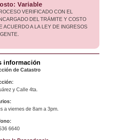
osto: Variable
ROCESO VERIFICADO CON EL
NCARGADO DEL TRÁMITE Y COSTO
E ACUERDO A LA LEY DE INGRESOS
IGENTE.
 información
cción de Catastro
cción:
uárez y Calle 4ta.
rios:
s a viernes de 8am a 3pm.
fono:
536 6640