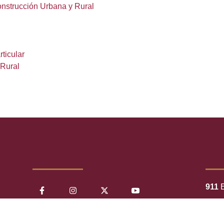
onstrucción Urbana y Rural
ticular
 Rural
911
E
065
C