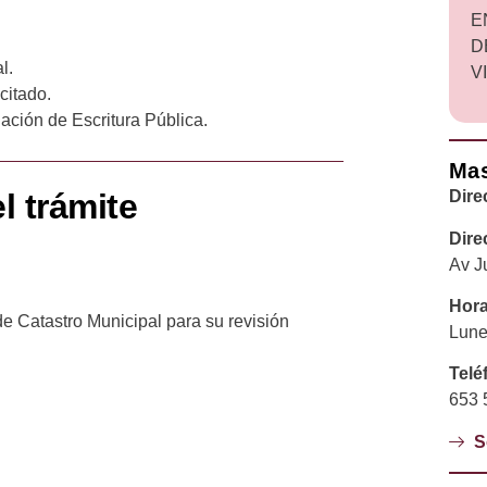
E
D
l.
V
citado.
lación de Escritura Pública.
Mas
l trámite
Dire
Dire
Av J
Hora
e Catastro Municipal para su revisión
Lune
Telé
653 
S