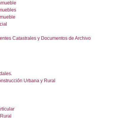
Inmueble
nmuebles
nmueble
cial
dentes Catastrales y Documentos de Archivo
dales.
onstrucción Urbana y Rural
ticular
 Rural