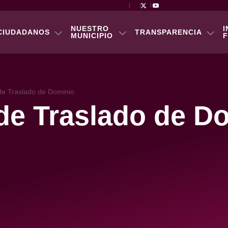
NUESTRO
I
CIUDADANOS
TRANSPARENCIA
MUNICIPIO
F
de Traslado de Dominio
de Traslado de D