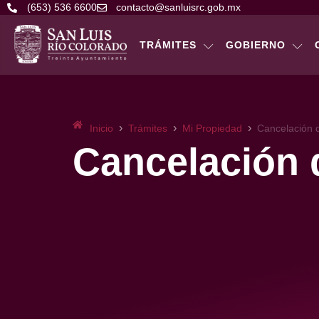
(653) 536 6600
contacto@sanluisrc.gob.mx
TRÁMITES
GOBIERNO
›
›
›
Inicio
Trámites
Mi Propiedad
Cancelación 
Cancelación 