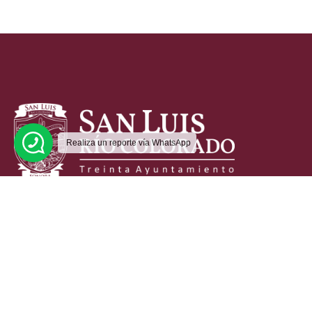
Realiza un reporte vía WhatsApp
Hagamos Que Suceda Por Amor a San Luis
Av. Miguel Hidalgo y Costilla y Calle Cuarta.
(653) 536 6600
contacto@sanluisrc.gob.mx