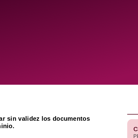
ar sin validez los documentos
inio.
C
P