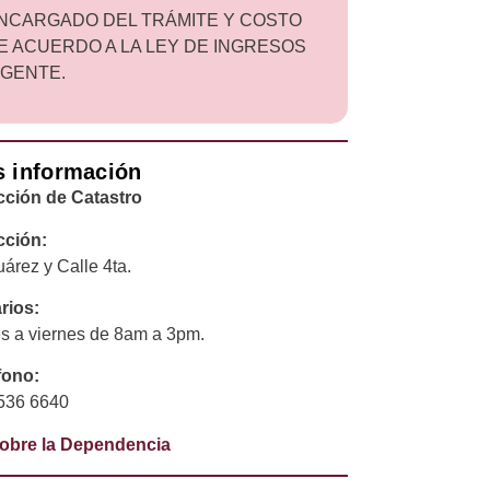
NCARGADO DEL TRÁMITE Y COSTO
E ACUERDO A LA LEY DE INGRESOS
IGENTE.
 información
cción de Catastro
cción:
uárez y Calle 4ta.
rios:
s a viernes de 8am a 3pm.
fono:
536 6640
obre la Dependencia