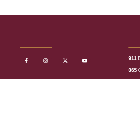
911
E
065
C
071
534 
089
D