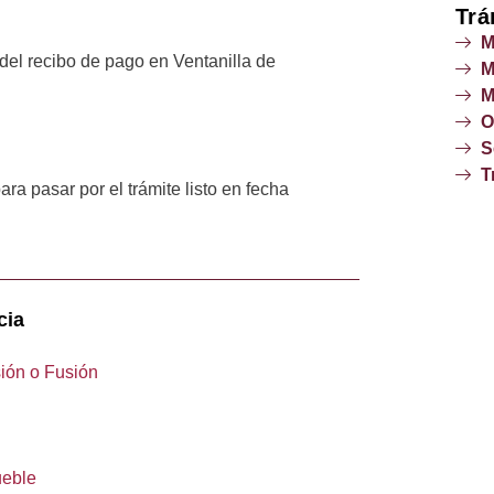
Trá
M
 del recibo de pago en Ventanilla de
M
M
O
S
T
ra pasar por el trámite listo en fecha
cia
sión o Fusión
ueble