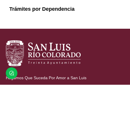
Trámites por Dependencia
Hagamos Que Suceda Por Amor a San Luis
Av. Miguel Hidalgo y Costilla y Calle Cuarta.
(653) 536 6600
contacto@sanluisrc.gob.mx