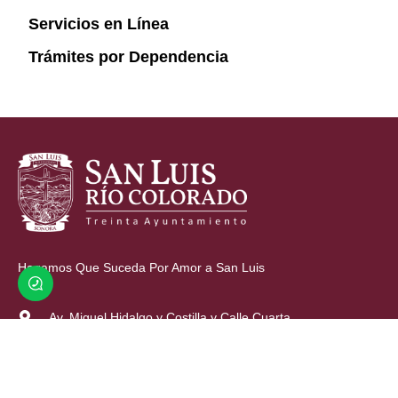
Servicios en Línea
Trámites por Dependencia
Hagamos Que Suceda Por Amor a San Luis
Av. Miguel Hidalgo y Costilla y Calle Cuarta.
(653) 536 6600
contacto@sanluisrc.gob.mx