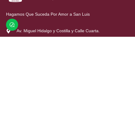
Hagamos Que Suceda Por Amor a San Luis
Av. Miguel Hidalgo y Costilla y Calle Cuarta.
(653) 536 6600
contacto@sanluisrc.gob.mx
911
Emergencias
065
Cruz Roja
071
CFE
534 1172
OOMAPAS