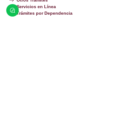
Otros Trámites
Servicios en Línea
Trámites por Dependencia
Hagamos Que Suceda Por Amor a San Luis
Av. Miguel Hidalgo y Costilla y Calle Cuarta.
(653) 536 6600
contacto@sanluisrc.gob.mx