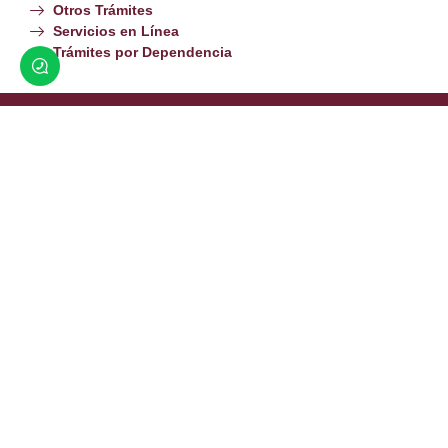
Otros Trámites
Servicios en Línea
Trámites por Dependencia
Hagamos Que Suceda Por Amor a San Luis
Av. Miguel Hidalgo y Costilla y Calle Cuarta.
(653) 536 6600
contacto@sanluisrc.gob.mx