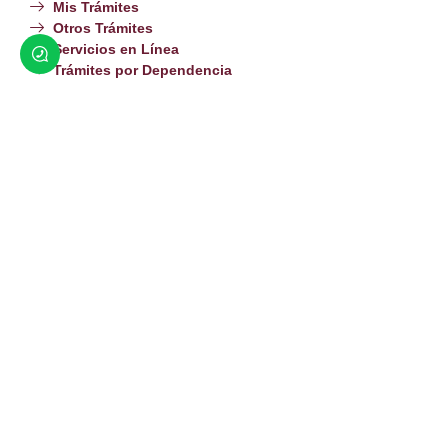
Mis Trámites
Otros Trámites
Servicios en Línea
Trámites por Dependencia
Hagamos Que Suceda Por Amor a San Luis
Av. Miguel Hidalgo y Costilla y Calle Cuarta.
(653) 536 6600
contacto@sanluisrc.gob.mx